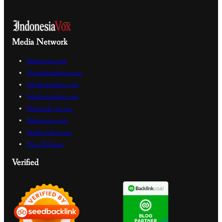
Media Network
Kabartren.com
Portaldemokrasi.com
Edukasiupdate.com
Edukasiupdate.com
Nalarrakyat.com
Sabdaguru.com
Radarwaktu.com
Press Release
Verified