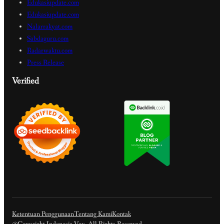
Edukasiupdate.com
Edukasiupdate.com
Nalarrakyat.com
Sabdaguru.com
Radarwaktu.com
Press Release
Verified
Ketentuan Penggunaan
Tentang Kami
Kontak
@Copyright Indonesia Vox. All Rights Reserved