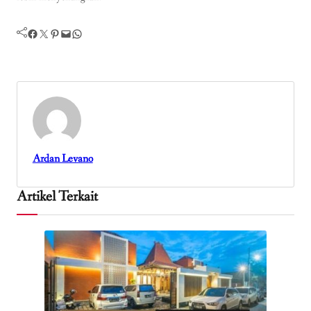
Facebook
Twitter
Pinterest
Mail
WhatsApp
Ardan Levano
Artikel Terkait