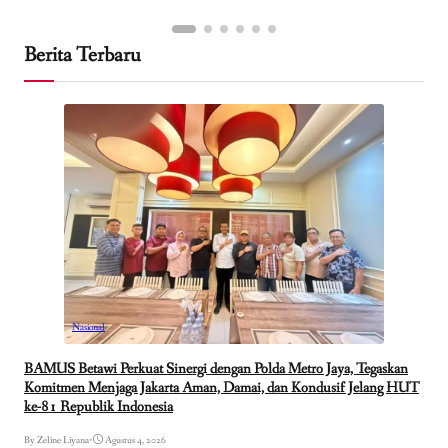
Berita Terbaru
Nasional
BAMUS Betawi Perkuat Sinergi dengan Polda Metro Jaya, Tegaskan
Komitmen Menjaga Jakarta Aman, Damai, dan Kondusif Jelang HUT
ke-81 Republik Indonesia
By Zeline Liyana
•
Agustus 4, 2026