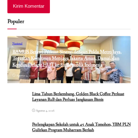
Populer
Nasional
BAMUS Betawi Perkuat Sinergi dengan Polda Metro Jaya,
Tegaskan Komitmen Menjaga Jakarta Aman, Damai, dan
Kondusif Jelang HUT ke-81 Republik Indonesia
Agustus 4, 2026
Lima Tahun Berkembang, Golden Black Coffee Perkuat
Layanan B2B dan Perluas Jangkauan Bisnis
Agustus 4, 2026
Perlengkapan Sekolah untuk 45 Anak Tomohon, YBM PLN
Gulirkan Program Muharram Berkah