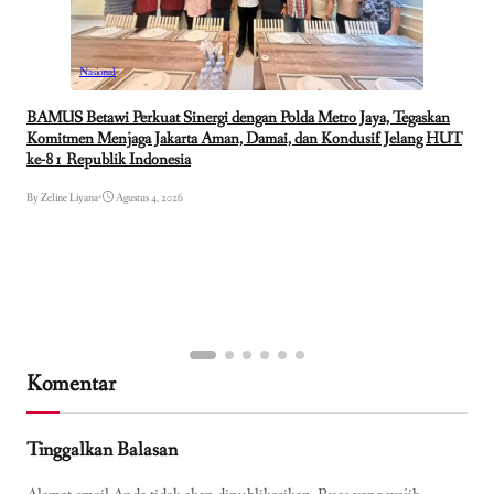
Nasional
BAMUS Betawi Perkuat Sinergi dengan Polda Metro Jaya, Tegaskan
Komitmen Menjaga Jakarta Aman, Damai, dan Kondusif Jelang HUT
ke-81 Republik Indonesia
By Zeline Liyana
•
Agustus 4, 2026
Komentar
Tinggalkan Balasan