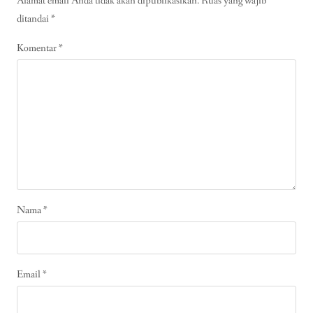
Alamat email Anda tidak akan dipublikasikan.
Ruas yang wajib
ditandai
*
Komentar
*
Nama
*
Email
*